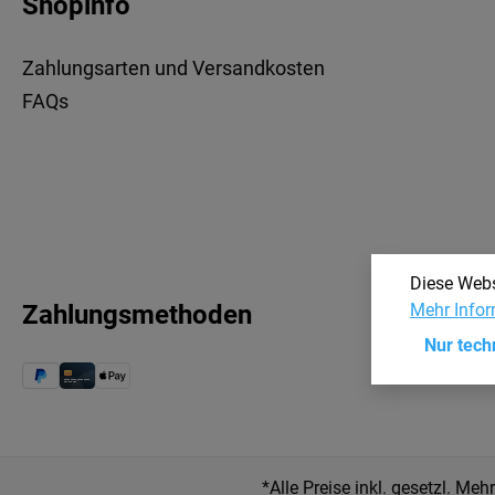
Shopinfo
Zahlungsarten und Versandkosten
FAQs
Diese Webs
Mehr Infor
Zahlungsmethoden
Nur tech
*Alle Preise inkl. gesetzl. Meh