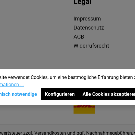
Legal
Impressum
Datenschutz
AGB
Widerrufsrecht
ite verwendet Cookies, um eine bestmögliche Erfahrung bieten
mationen ...
Versandmethoden
nisch notwendige
Konfigurieren
Alle Cookies akzeptiere
rwertsteuer zzgl.
Versandkosten
und ggf. Nachnahmegebühren, w